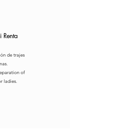
i Renta
ón de trajes
mas.
eparation of
r ladies.