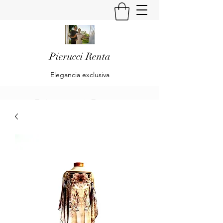
Pierucci Renta
Elegancia exclusiva
Pierucci Renta
Klaudia Becker & Alberto Pierucci
Renta
Es una empresa dedicada al diseño y
confección de trajes de Alta Moda y Pret
à Porte para Damas.
Is a company dedicated to the design and
preparation of High Fashion and Pret à