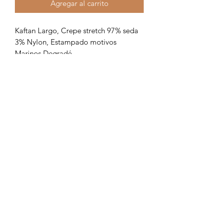
Agregar al carrito
Kaftan Largo, Crepe stretch 97% seda
3% Nylon, Estampado motivos
Marinos Degradé.
Formulario de suscripción
Enviar
18294571109