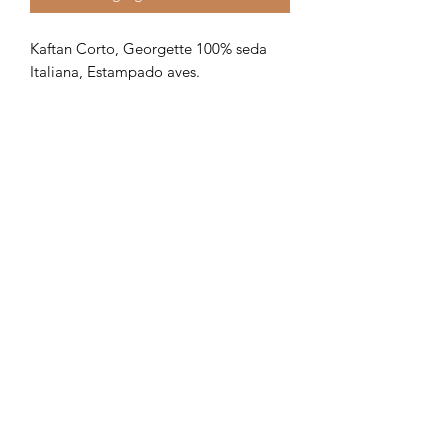
Kaftan Corto, Georgette 100% seda
Italiana, Estampado aves.
Formulario de suscripción
Enviar
18294571109