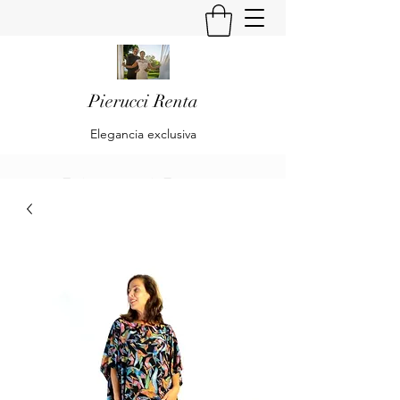
Pierucci Renta
Elegancia exclusiva
Pierucci Renta
Klaudia Becker & Alberto Pierucci
Renta
Es una empresa dedicada al diseño y
confección de trajes de Alta Moda y Pret
à Porte para Damas.
Is a company dedicated to the design and
preparation of High Fashion and Pret à