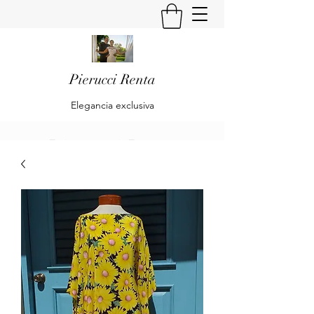
Pierucci Renta
Elegancia exclusiva
Pierucci Renta
Klaudia Becker & Alberto Pierucci
Renta
Es una empresa dedicada al diseño y
confección de trajes de Alta Moda y Pret
à Porte para Damas.
Is a company dedicated to the design and
preparation of High Fashion and Pret à