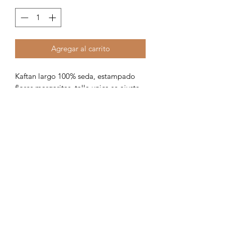
Agregar al carrito
Kaftan largo 100% seda, estampado
flores margaritas, talla unica se ajusta
según requerimiento del cliente.
Formulario de suscripción
Enviar