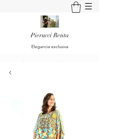
Pierucci Renta
Elegancia exclusiva
Pierucci Renta
Klaudia Becker & Alberto Pierucci
Renta
Es una empresa dedicada al diseño y
confección de trajes de Alta Moda y Pret
à Porte para Damas.
Is a company dedicated to the design and
preparation of High Fashion and Pret à