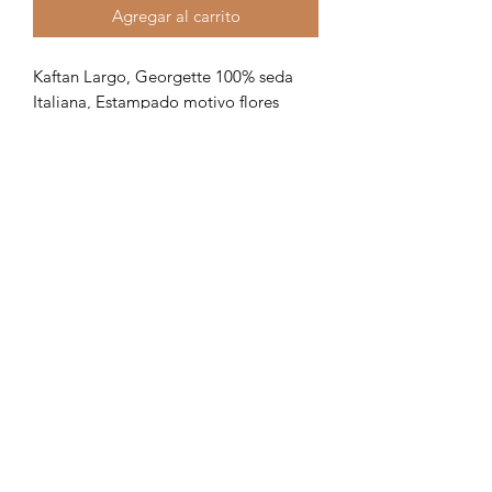
Agregar al carrito
Kaftan Largo, Georgette 100% seda
Italiana, Estampado motivo flores
Formulario de suscripción
Enviar
18294571109