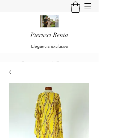
Pierucci Renta
Elegancia exclusiva
Pierucci Renta
Klaudia Becker & Alberto Pierucci
Renta
Es una empresa dedicada al diseño y
confección de trajes de Alta Moda y Pret
à Porte para Damas.
Is a company dedicated to the design and
preparation of High Fashion and Pret à