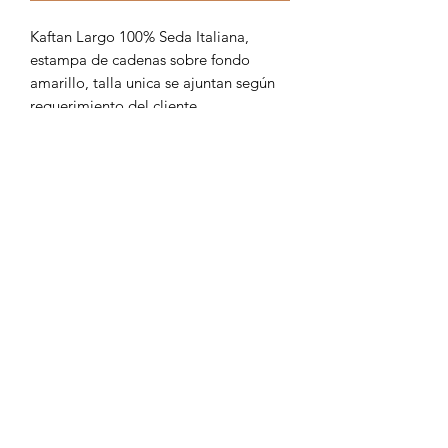
Kaftan Largo 100% Seda Italiana,
estampa de cadenas sobre fondo
amarillo, talla unica se ajuntan según
requerimiento del cliente.
Formulario de suscripción
Enviar
18294571109