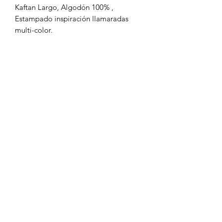
Kaftan Largo, Algodón 100% ,
Estampado inspiración llamaradas
multi-color.
Formulario de suscripción
Enviar
18294571109