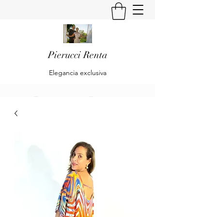
Pierucci Renta
Elegancia exclusiva
Pierucci Renta
Klaudia Becker & Alberto Pierucci
Renta
Es una empresa dedicada al diseño y
confección de trajes de Alta Moda y Pret
à Porte para Damas.
Is a company dedicated to the design and
preparation of High Fashion and Pret à