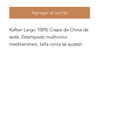
Agregar al carrito
Kaftan Largo 100% Crepe de Chine de
seda, Estampado multicolor
mediterraneo, talla unica se ajustan
según requerimiento del cliente.
Formulario de suscripción
Enviar