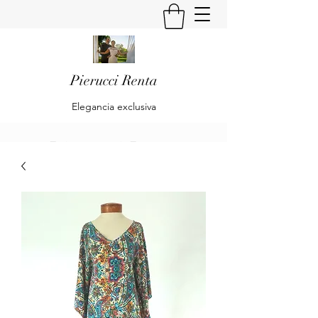
Pierucci Renta
Elegancia exclusiva
Pierucci Renta
Klaudia Becker & Alberto Pierucci
Renta
Es una empresa dedicada al diseño y
confección de trajes de Alta Moda y Pret
à Porte para Damas.
Is a company dedicated to the design and
preparation of High Fashion and Pret à