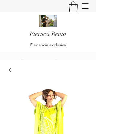
Pierucci Renta
Elegancia exclusiva
Pierucci Renta
Klaudia Becker & Alberto Pierucci
Renta
Es una empresa dedicada al diseño y
confección de trajes de Alta Moda y Pret
à Porte para Damas.
Is a company dedicated to the design and
preparation of High Fashion and Pret à