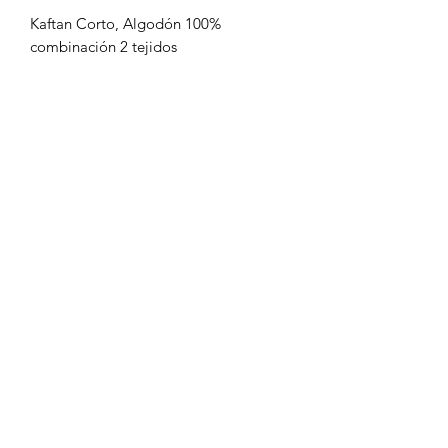
Kaftan Corto, Algodón 100%
combinación 2 tejidos
Formulario de suscripción
Enviar
18294571109
©2019 by Pierucci Renta. Proudly created with Wix.com