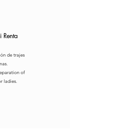
i Renta
ón de trajes
mas.
eparation of
r ladies.