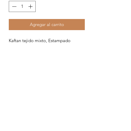
Agregar al carrito
Kaftan tejido mixto, Estampado
inspiración Cézzane
Formulario de suscripción
Enviar