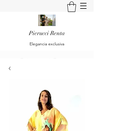
Pierucci Renta
Elegancia exclusiva
Pierucci Renta
Klaudia Becker & Alberto Pierucci
Renta
Es una empresa dedicada al diseño y
confección de trajes de Alta Moda y Pret
à Porte para Damas.
Is a company dedicated to the design and
preparation of High Fashion and Pret à